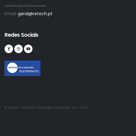
Chamada para rede fixa nacional
Email:
geral@retech.pt
Redes Sociais
© retech - RECONCO Soluções Industriais SA. - 2021