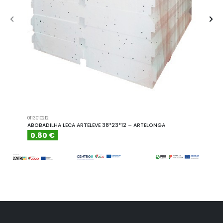
0113010212
A101110
ABOBADILHA LECA ARTELEVE 38*23*12 – ARTELONGA
ABOBA
0.80 €
6.15