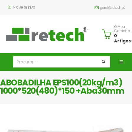
INICIAR SESSÃO
geral@retech.pt
O Meu
Carrinho
0
Artigos
ABOBADILHA EPS100(20kg/m3)
1000*520(480)*150 +Aba30mm