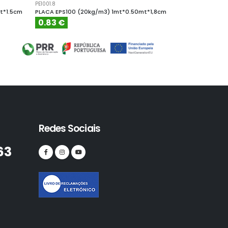
PE1001.8
PE10010
t*1.5cm
PLACA EPS100 (20kg/m3) 1mt*0.50mt*1,8cm
PLACA EPS100 (
0.83 €
4.61 €
Redes Sociais
63