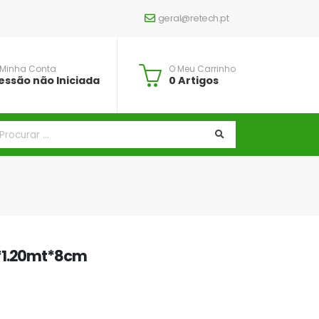
geral@retech.pt
 Minha Conta
O Meu Carrinho
essão não Iniciada
0 Artigos
*1.20mt*8cm