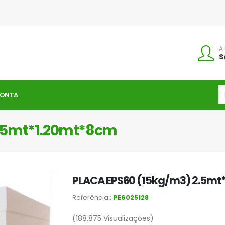
A
S
CONTA
2.5mt*1.20mt*8cm
PLACA EPS60 (15kg/m3) 2.5mt
Referência :
PE6025128
(188,875
Visualizações)