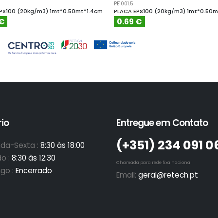
PE1001.5
PS100 (20kg/m3) 1mt*0.50mt*1.4cm
PLACA EPS100 (20kg/m3) 1mt*0.50m
 €
0.69 €
io
Entregue em Contato
(+351)­ 234 091 0
da-Sexta :
8:30 às 18:00
o :
8:30 às 12:30
Chamada para rede fixa nacional
go :
Encerrado
Email:
geral@retech.pt