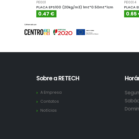
PE1001
PE1001.4
PLACA EPS100 (20kg/m3) 1mt*0.50mt*1cm
PLACA E
0.47 €
0.65
Sobre a RETECH
Horár
Segun
A Empresa
Sabád
Contatos
Domin
Notícias