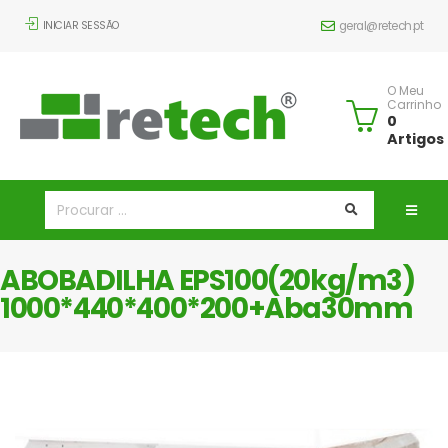
INICIAR SESSÃO
geral@retech.pt
O Meu
Carrinho
0
Artigos
ABOBADILHA EPS100(20kg/m3)
1000*440*400*200+Aba30mm