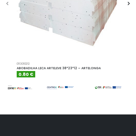
0113010212
A101110
ABOBADILHA LECA ARTELEVE 38*23*12 – ARTELONGA
ABOBA
0.80 €
6.15