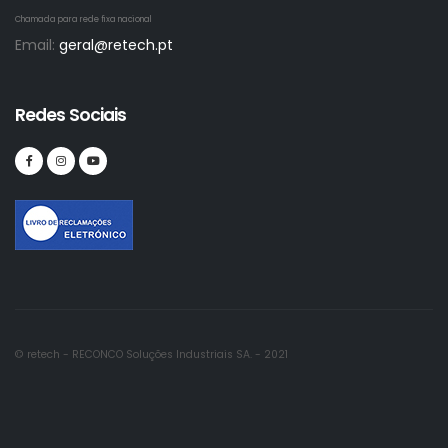
Chamada para rede fixa nacional
Email:
geral@retech.pt
Redes Sociais
© retech - RECONCO Soluções Industriais SA. - 2021