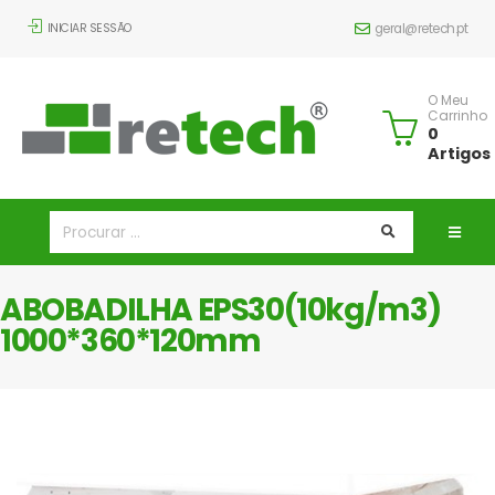
INICIAR SESSÃO
geral@retech.pt
O Meu
Carrinho
0
Artigos
ABOBADILHA EPS30(10kg/m3)
1000*360*120mm