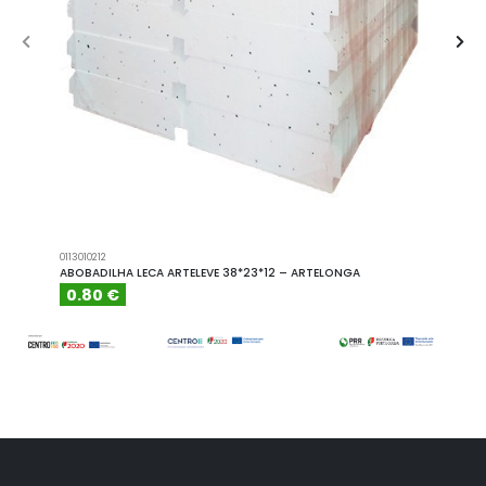
0113010212
A101110
ABOBADILHA LECA ARTELEVE 38*23*12 – ARTELONGA
ABOBA
0.80 €
6.15