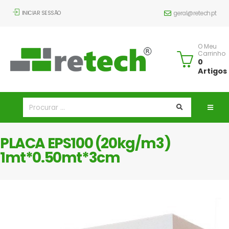
INICIAR SESSÃO
geral@retech.pt
O Meu
Carrinho
0
Artigos
PLACA EPS100 (20kg/m3)
1mt*0.50mt*3cm