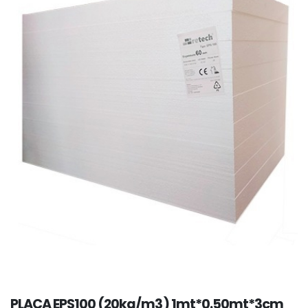
PLACA EPS100 (20kg/m3) 1mt*0.50mt*3cm