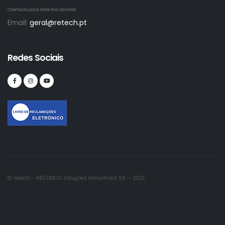
Chamada para rede fixa nacional
Email:
geral@retech.pt
Redes Sociais
© retech - RECONCO Soluções Industriais SA. - 2021