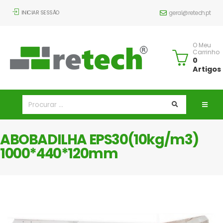
INICIAR SESSÃO
geral@retech.pt
O Meu
Carrinho
0
Artigos
ABOBADILHA EPS30(10kg/m3)
1000*440*120mm