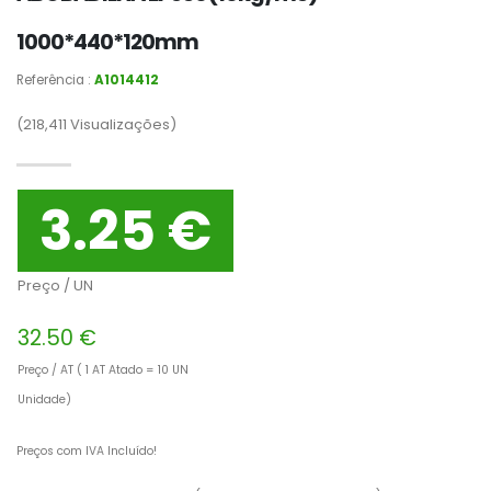
1000*440*120mm
Referência :
A1014412
(218,411
Visualizações)
3.25 €
Preço / UN
32.50 €
Preço / AT ( 1 AT Atado = 10 UN
Unidade)
Preços com IVA Incluído!