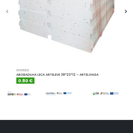
0113010212
A101110
ABOBADILHA LECA ARTELEVE 38*23*12 – ARTELONGA
ABOBA
0.80 €
6.15