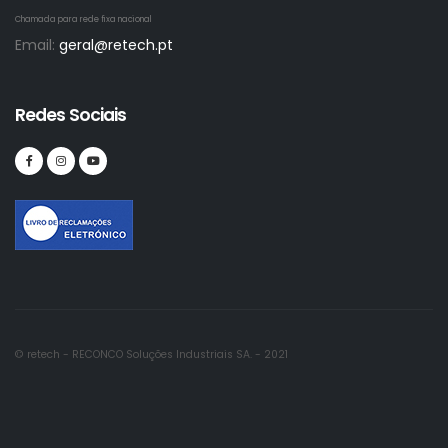
Chamada para rede fixa nacional
Email:
geral@retech.pt
Redes Sociais
© retech - RECONCO Soluções Industriais SA. - 2021