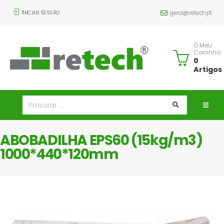
INICIAR SESSÃO
geral@retech.pt
O Meu
Carrinho
0
Artigos
ABOBADILHA EPS60 (15kg/m3)
1000*440*120mm