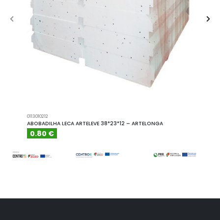
0113010212
A101110
ABOBADILHA LECA ARTELEVE 38*23*12 – ARTELONGA
ABOBA
0.80 €
6.15