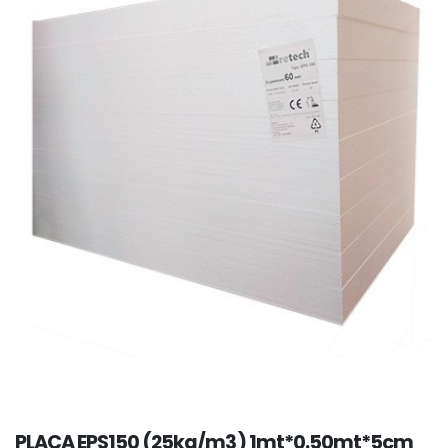
PLACA EPS150 (25kg/m3) 1mt*0.50mt*5cm