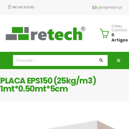
INICIAR SESSÃO
geral@retech.pt
O Meu
Carrinho
0
Artigos
PLACA EPS150 (25kg/m3)
1mt*0.50mt*5cm