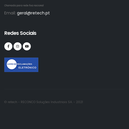
Chamada para rede fixa nacional
Email:
geral@retech.pt
Redes Sociais
© retech - RECONCO Soluções Industriais SA. - 2021