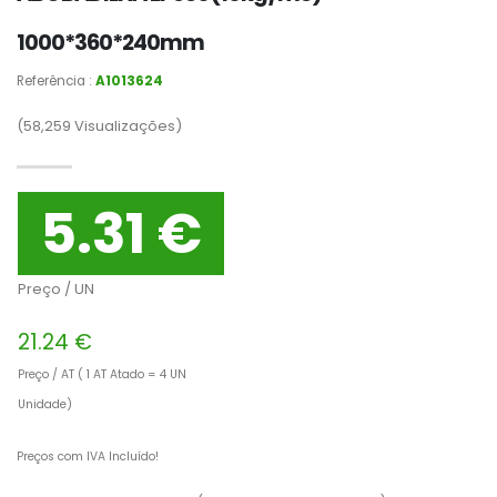
1000*360*240mm
Referência :
A1013624
(58,259
Visualizações)
5.31 €
Preço / UN
21.24 €
Preço / AT ( 1 AT Atado = 4 UN
Unidade)
Preços com IVA Incluído!