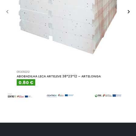
0113010212
A101110
ABOBADILHA LECA ARTELEVE 38*23*12 – ARTELONGA
ABOBA
0.80 €
6.15