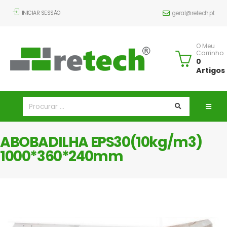
INICIAR SESSÃO
geral@retech.pt
O Meu
Carrinho
0
Artigos
ABOBADILHA EPS30(10kg/m3)
1000*360*240mm