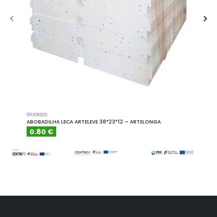
0113010212
A101110
ABOBADILHA LECA ARTELEVE 38*23*12 – ARTELONGA
ABOBA
0.80 €
6.15