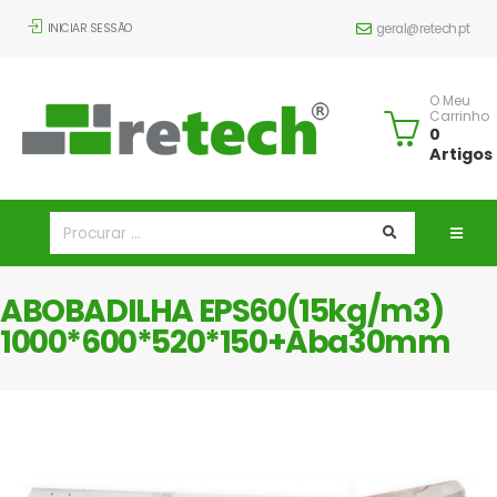
INICIAR SESSÃO
geral@retech.pt
O Meu
Carrinho
0
Artigos
ABOBADILHA EPS60(15kg/m3)
1000*600*520*150+Aba30mm