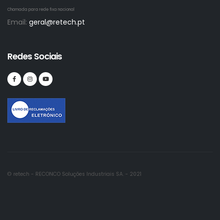
Chamada para rede fixa nacional
Email:
geral@retech.pt
Redes Sociais
© retech - RECONCO Soluções Industriais SA. - 2021