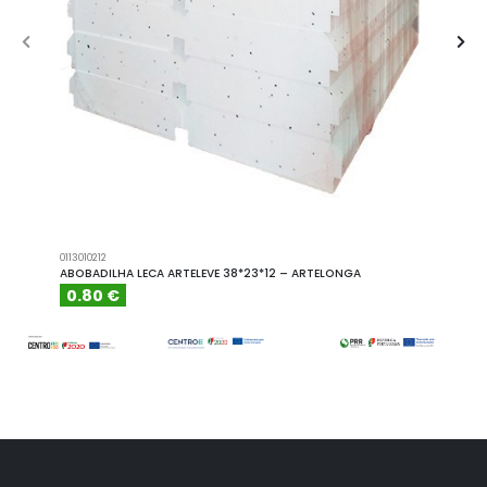
0113010212
A101110
ABOBADILHA LECA ARTELEVE 38*23*12 – ARTELONGA
ABOBA
0.80 €
6.15