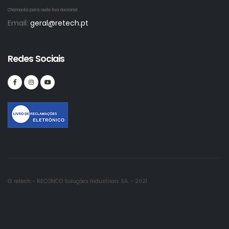
Chamada para rede fixa nacional
Email:
geral@retech.pt
Redes Sociais
© retech - RECONCO Soluções Industriais SA. - 2021