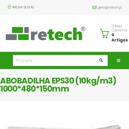
INICIAR SESSÃO
geral@retech.pt
O Meu
Carrinho
0
Artigos
ABOBADILHA EPS30 (10kg/m3)
1000*480*150mm