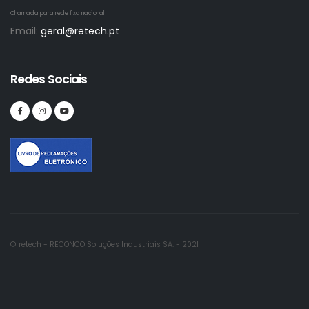
Chamada para rede fixa nacional
Email:
geral@retech.pt
Redes Sociais
© retech - RECONCO Soluções Industriais SA. - 2021