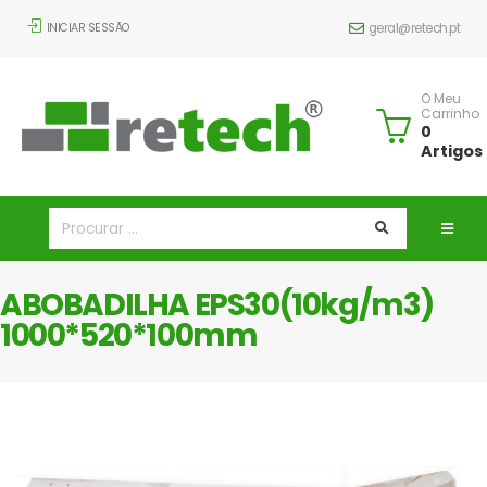
INICIAR SESSÃO
geral@retech.pt
O Meu
Carrinho
0
Artigos
ABOBADILHA EPS30(10kg/m3)
1000*520*100mm