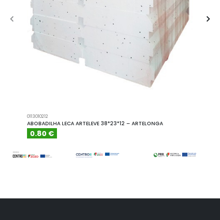
0113010212
A101110
ABOBADILHA LECA ARTELEVE 38*23*12 – ARTELONGA
ABOBA
0.80 €
6.15