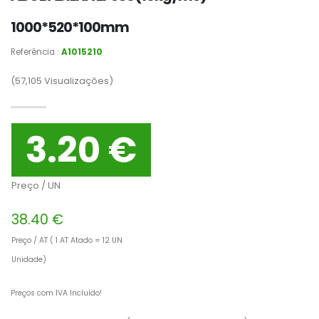
1000*520*100mm
Referência :
A1015210
(57,105
Visualizações)
3.20 €
Preço / UN
38.40 €
Preço / AT ( 1 AT Atado = 12 UN
Unidade)
Preços com IVA Incluído!