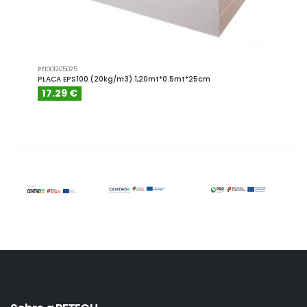
PE1001205025
IA1.5110
PLACA EPS100 (20kg/m3) 1,20mt*0.5mt*25cm
ISOLA
RETEC
17.29 €
16.6