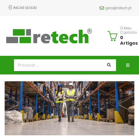
INICIAR SESSÃO
geral@retech.pt
O Meu
Carrinho
0
Artigos