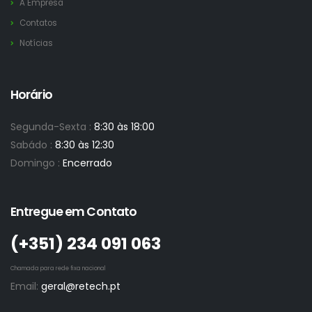
A Empresa
Contatos
Notícias
Horário
Segunda-Sexta :
8:30 às 18:00
Sabádo :
8:30 às 12:30
Domingo :
Encerrado
Entregue em Contato
(+351)­ 234 091 063
Chamada para rede fixa nacional
Email:
geral@retech.pt