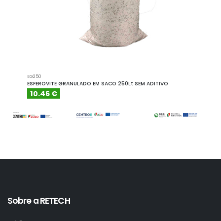
EG250
EG500
ESFEROVITE GRANULADO EM SACO 250Lt SEM ADITIVO
ESFER
10.46 €
18.
Sobre a RETECH