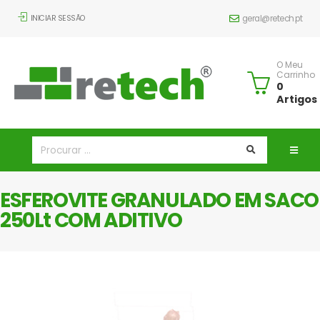
INICIAR SESSÃO
geral@retech.pt
O Meu
Carrinho
0
Artigos
ESFEROVITE GRANULADO EM SACO
250Lt COM ADITIVO