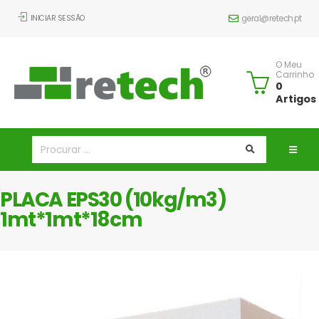
INICIAR SESSÃO
geral@retech.pt
O Meu
Carrinho
0
Artigos
PLACA EPS30 (10kg/m3)
1mt*1mt*18cm