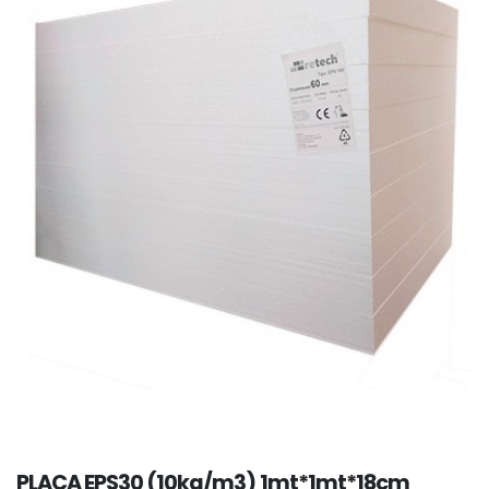
PLACA EPS30 (10kg/m3) 1mt*1mt*18cm