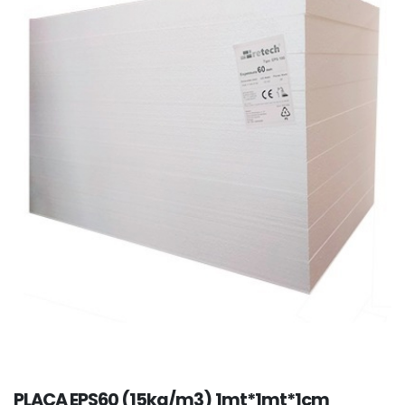
PLACA EPS60 (15kg/m3) 1mt*1mt*1cm