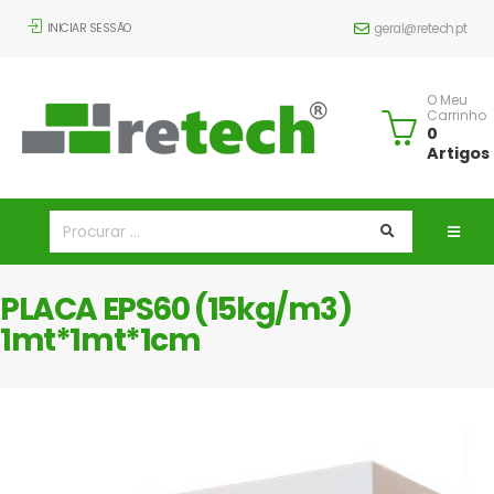
INICIAR SESSÃO
geral@retech.pt
O Meu
Carrinho
0
Artigos
PLACA EPS60 (15kg/m3)
1mt*1mt*1cm