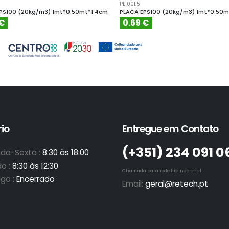
PE1001.5
PS100 (20kg/m3) 1mt*0.50mt*1.4cm
PLACA EPS100 (20kg/m3) 1mt*0.50m
 €
0.69 €
io
Entregue em Contato
(+351)­ 234 091 0
da-Sexta :
8:30 às 18:00
o :
8:30 às 12:30
Chamada para rede fixa nacional
go :
Encerrado
Email:
geral@retech.pt