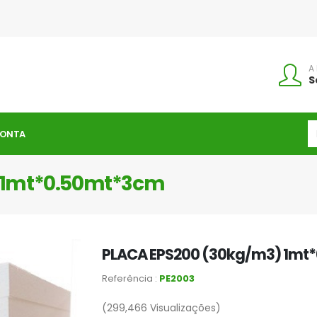
A
S
CONTA
 1mt*0.50mt*3cm
PLACA EPS200 (30kg/m3) 1mt
Referência :
PE2003
(299,466
Visualizações)