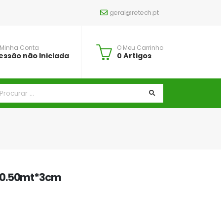
geral@retech.pt
 Minha Conta
O Meu Carrinho
essão não Iniciada
0 Artigos
*0.50mt*3cm