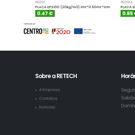
PE1001
PE1001.4
PLACA EPS100 (20kg/m3) 1mt*0.50mt*1cm
PLACA E
0.47 €
0.65
Sobre a RETECH
Horár
Segun
A Empresa
Sabád
Contatos
Domin
Notícias