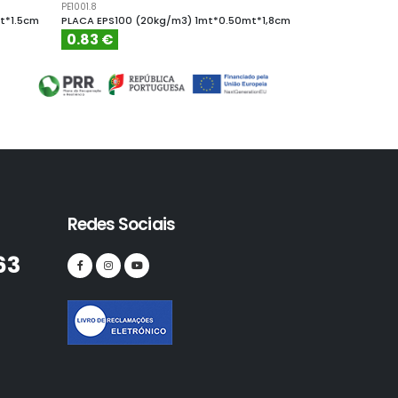
PE1001.8
PE10010
t*1.5cm
PLACA EPS100 (20kg/m3) 1mt*0.50mt*1,8cm
PLACA EPS100 (
0.83 €
4.61 €
Redes Sociais
63