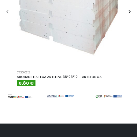
0113010212
A101110
ABOBADILHA LECA ARTELEVE 38*23*12 – ARTELONGA
ABOBA
0.80 €
6.15