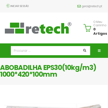
INICIAR SESSÃO
geral@retech.pt
O Meu
Carrinho
0
Artigos
ABOBADILHA EPS30(10kg/m3)
1000*420*100mm