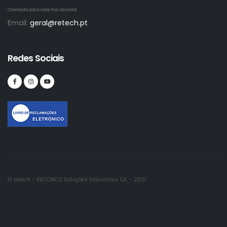
Chamada para rede fixa nacional
Email:
geral@retech.pt
Redes Sociais
© retech - RECONCO Soluções Industriais SA. - 2021