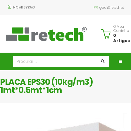
INICIAR SESSÃO
geral@retech.pt
O Meu
Carrinho
0
Artigos
PLACA EPS30 (10kg/m3)
1mt*0.5mt*1cm