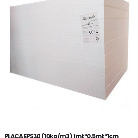
PLACA EPS30 (10kg/m3) 1mt*0.5mt*1cm