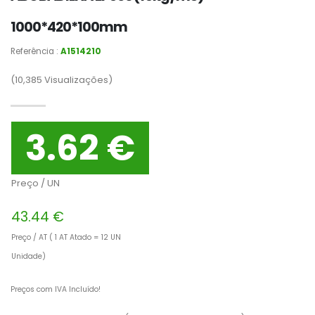
1000*420*100mm
Referência :
A1514210
(10,385
Visualizações)
3.62 €
Preço / UN
43.44 €
Preço / AT ( 1 AT Atado = 12 UN
Unidade)
Preços com IVA Incluído!