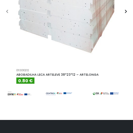
0113010212
A101110
ABOBADILHA LECA ARTELEVE 38*23*12 – ARTELONGA
ABOBA
0.80 €
6.15