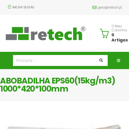
INICIAR SESSÃO
geral@retech.pt
O Meu
Carrinho
0
Artigos
ABOBADILHA EPS60(15kg/m3)
1000*420*100mm