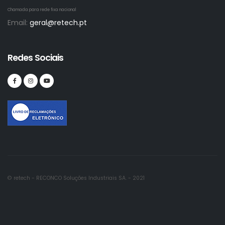
Chamada para rede fixa nacional
Email:
geral@retech.pt
Redes Sociais
© retech - RECONCO Soluções Industriais SA. - 2021