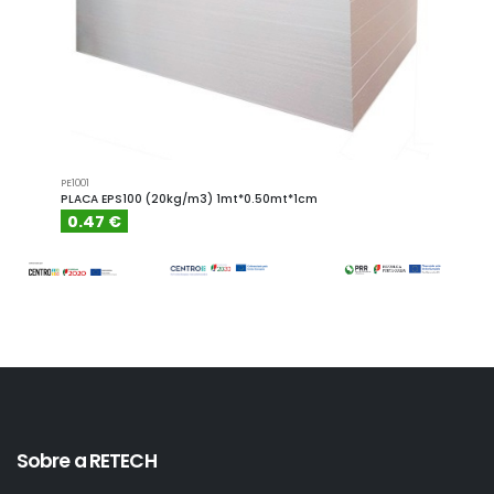
PE1001
PE1001.4
PLACA EPS100 (20kg/m3) 1mt*0.50mt*1cm
PLACA
0.47 €
0.6
Sobre a RETECH