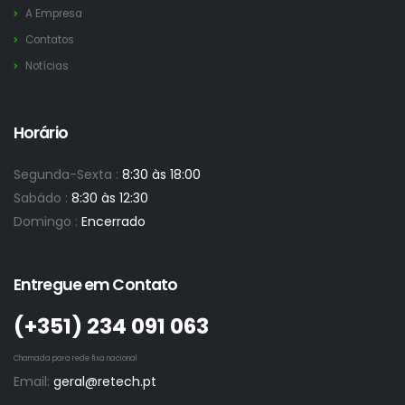
A Empresa
Contatos
Notícias
Horário
Segunda-Sexta :
8:30 às 18:00
Sabádo :
8:30 às 12:30
Domingo :
Encerrado
Entregue em Contato
(+351)­ 234 091 063
Chamada para rede fixa nacional
Email:
geral@retech.pt