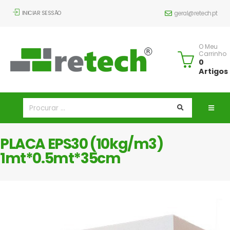
INICIAR SESSÃO
geral@retech.pt
O Meu
Carrinho
0
Artigos
PLACA EPS30 (10kg/m3)
1mt*0.5mt*35cm