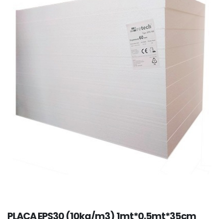
PLACA EPS30 (10kg/m3) 1mt*0.5mt*35cm