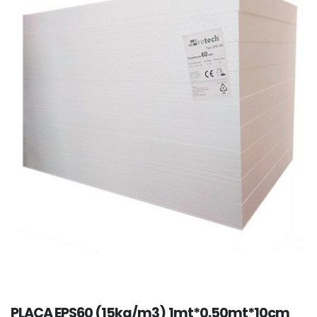
PLACA EPS60 (15kg/m3) 1mt*0.50mt*10cm