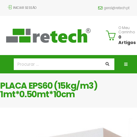
INICIAR SESSÃO
geral@retech.pt
O Meu
Carrinho
0
Artigos
PLACA EPS60 (15kg/m3)
1mt*0.50mt*10cm