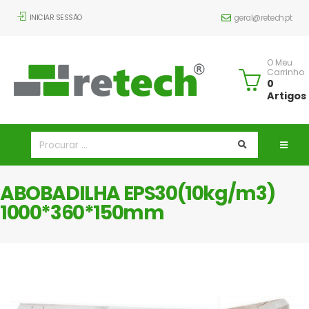
INICIAR SESSÃO
geral@retech.pt
O Meu
Carrinho
0
Artigos
ABOBADILHA EPS30(10kg/m3)
1000*360*150mm