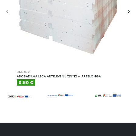
0113010212
A101110
ABOBADILHA LECA ARTELEVE 38*23*12 – ARTELONGA
ABOBA
0.80 €
6.15