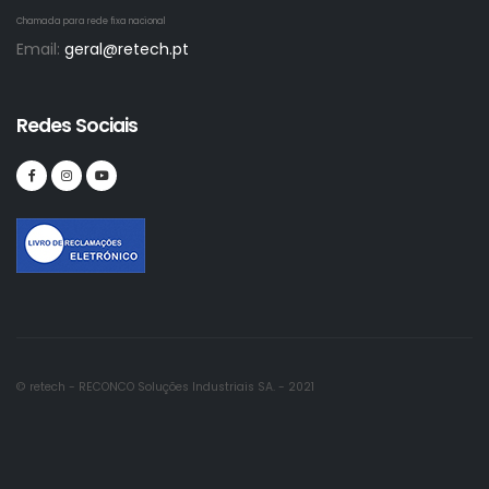
Chamada para rede fixa nacional
Email:
geral@retech.pt
Redes Sociais
© retech - RECONCO Soluções Industriais SA. - 2021