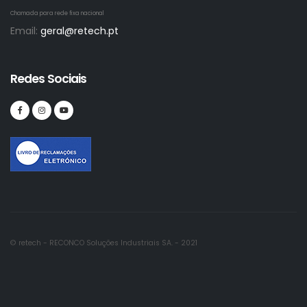
Chamada para rede fixa nacional
Email:
geral@retech.pt
Redes Sociais
© retech - RECONCO Soluções Industriais SA. - 2021