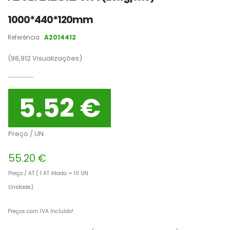
1000*440*120mm
Referência :
A2014412
(98,912
Visualizações)
5.52 €
Preço / UN
55.20 €
Preço / AT ( 1 AT Atado = 10 UN
Unidade)
Preços com IVA Incluído!