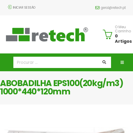
INICIAR SESSÃO
geral@retech.pt
O Meu
Carrinho
0
Artigos
ABOBADILHA EPS100(20kg/m3)
1000*440*120mm