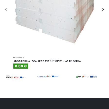
0113010212
A101110
ABOBADILHA LECA ARTELEVE 38*23*12 – ARTELONGA
ABOBA
0.80 €
6.15