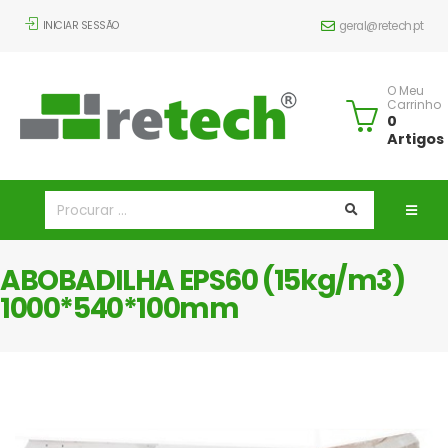
INICIAR SESSÃO
geral@retech.pt
O Meu
Carrinho
0
Artigos
ABOBADILHA EPS60 (15kg/m3)
1000*540*100mm