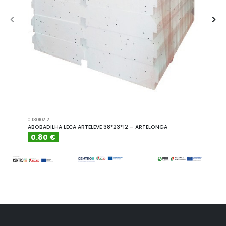
0113010212
A101110
ABOBADILHA LECA ARTELEVE 38*23*12 – ARTELONGA
ABOBA
0.80 €
6.15