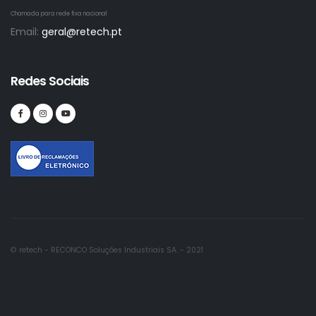
Chamada para rede fixa nacional
Email:
geral@retech.pt
Redes Sociais
© retech - RECONCO Soluções Industriais SA. - 2021