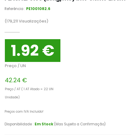
Referência :
PE1001082.6
(179,211
Visualizações)
1.92 €
Preço / UN
42.24 €
Preço / AT ( 1 AT Atado = 22 UN
Unidade)
Preços com IVA Incluído!
Disponibilidade :
Em Stock
(Mas Sujeito a Confirmação)