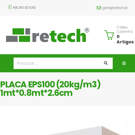
INICIAR SESSÃO
geral@retech.pt
O Meu
Carrinho
0
Artigos
PLACA EPS100 (20kg/m3)
1mt*0.8mt*2.6cm