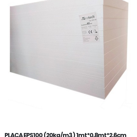
PLACA EPS100 (20kg/m3) 1mt*0.8mt*2.6cm