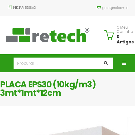
INICIAR SESSÃO
geral@retech.pt
O Meu
Carrinho
0
Artigos
PLACA EPS30 (10kg/m3)
3mt*1mt*12cm