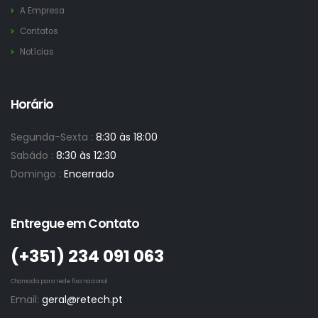
A Empresa
Contatos
Notícias
Horário
Segunda-Sexta :
8:30 às 18:00
Sabádo :
8:30 às 12:30
Domingo :
Encerrado
Entregue em Contato
(+351)­ 234 091 063
Chamada para rede fixa nacional
Email:
geral@retech.pt