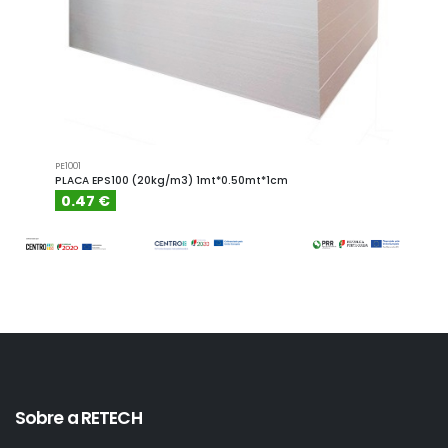
PE1001
PE1001.4
PLACA EPS100 (20kg/m3) 1mt*0.50mt*1cm
PLACA
0.47 €
0.6
Sobre a RETECH