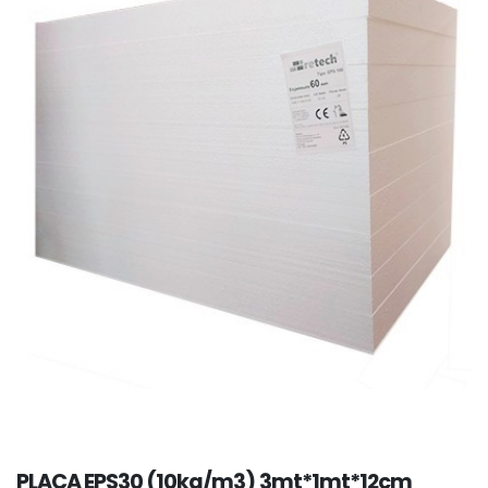
PLACA EPS30 (10kg/m3) 3mt*1mt*12cm