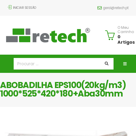
INICIAR SESSÃO
geral@retech.pt
O Meu
Carrinho
0
Artigos
ABOBADILHA EPS100(20kg/m3)
1000*525*420*180+Aba30mm