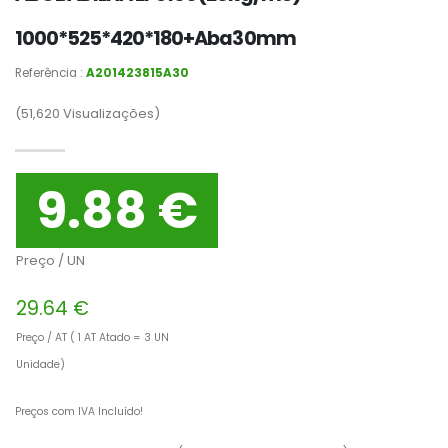
1000*525*420*180+Aba30mm
Referência :
A201423815A30
(51,620
Visualizações)
9.88 €
Preço / UN
29.64 €
Preço / AT ( 1 AT Atado = 3 UN
Unidade)
Preços com IVA Incluído!