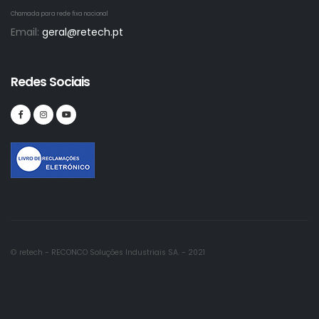
Chamada para rede fixa nacional
Email:
geral@retech.pt
Redes Sociais
© retech - RECONCO Soluções Industriais SA. - 2021