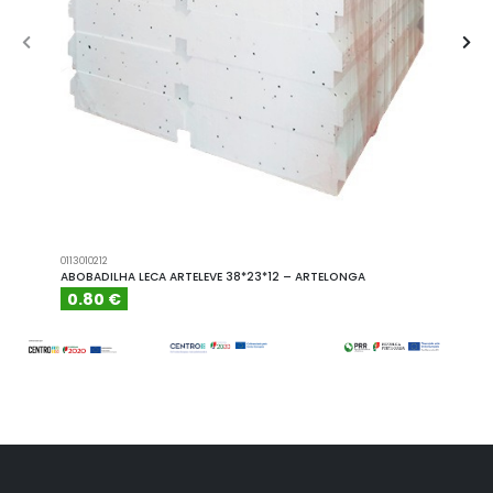
0113010212
A101110
ABOBADILHA LECA ARTELEVE 38*23*12 – ARTELONGA
ABOBA
0.80 €
6.15