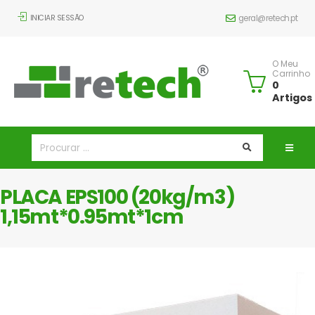
INICIAR SESSÃO
geral@retech.pt
O Meu
Carrinho
0
Artigos
PLACA EPS100 (20kg/m3)
1,15mt*0.95mt*1cm