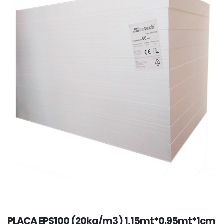
PLACA EPS100 (20kg/m3) 1,15mt*0.95mt*1cm