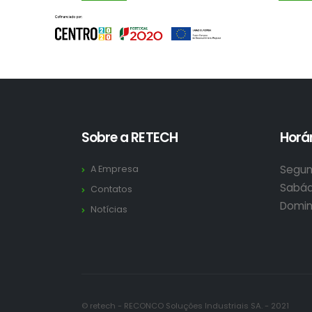
Sobre a RETECH
Horár
Segun
A Empresa
Sabád
Contatos
Domin
Notícias
© retech - RECONCO Soluções Industriais SA. - 2021