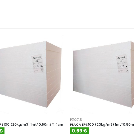
PE1001.5
PS100 (20kg/m3) 1mt*0.50mt*1.4cm
PLACA EPS100 (20kg/m3) 1mt*0.50m
 €
0.69 €