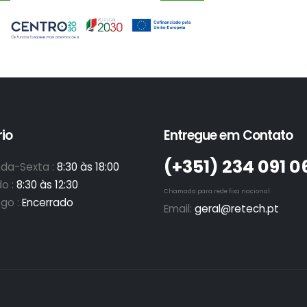
io
Entregue em Contato
(+351)­ 234 091 0
da-Sexta :
8:30 às 18:00
o :
8:30 às 12:30
Chamada para rede fixa nacional
go :
Encerrado
Email:
geral@retech.pt