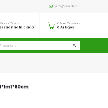
geral@retech.pt
 Minha Conta
O Meu Carrinho
essão não Iniciada
0 Artigos
mt*1mt*60cm