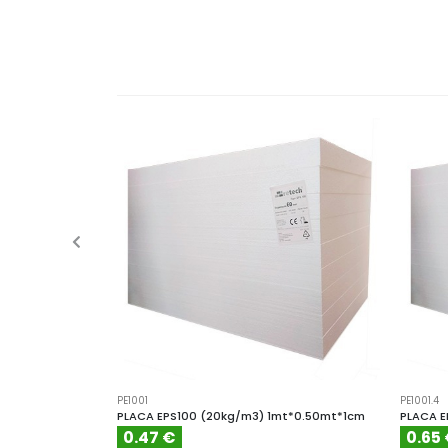
PE1001
PE1001.4
PLACA EPS100 (20kg/m3) 1mt*0.50mt*1cm
PLACA E
0.47 €
0.65