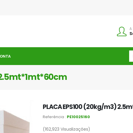
A
S
CONTA
 2.5mt*1mt*60cm
PLACA EPS100 (20kg/m3) 2.5
Referência :
PE10025160
(162,923
Visualizações)