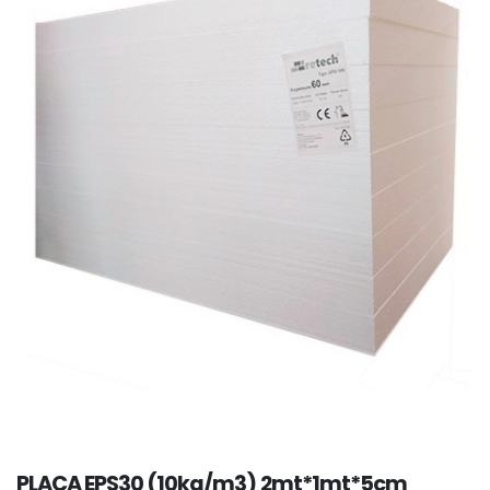
PLACA EPS30 (10kg/m3) 2mt*1mt*5cm