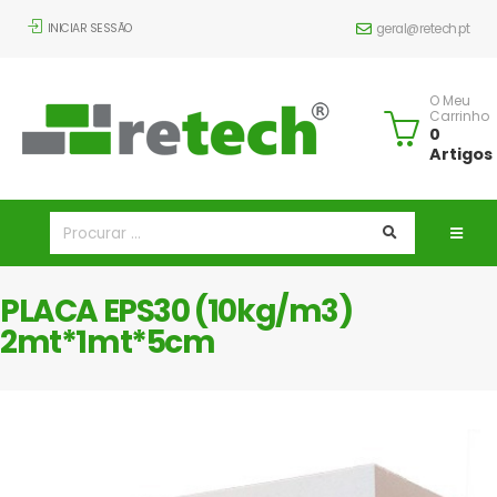
INICIAR SESSÃO
geral@retech.pt
O Meu
Carrinho
0
Artigos
PLACA EPS30 (10kg/m3)
2mt*1mt*5cm