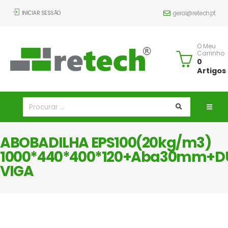
INICIAR SESSÃO
geral@retech.pt
O Meu
Carrinho
0
Artigos
ABOBADILHA EPS100(20kg/m3)
1000*440*400*120+Aba30mm+D
VIGA