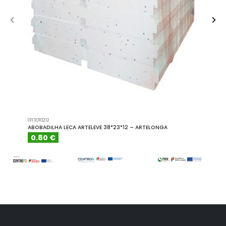
0113010212
A101110
ABOBADILHA LECA ARTELEVE 38*23*12 – ARTELONGA
ABOBA
0.80 €
6.15