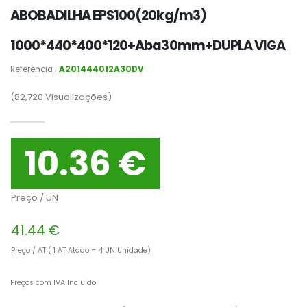
ABOBADILHA EPS100(20kg/m3)
1000*440*400*120+Aba30mm+DUPLA VIGA
Referência :
A201444012A30DV
(82,720
Visualizações)
10.36 €
Preço / UN
41.44 €
Preço / AT ( 1 AT Atado = 4 UN Unidade)
Preços com IVA Incluído!