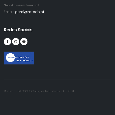
Chamada para rede fixa nacional
Email:
geral@retech.pt
Redes Sociais
© retech - RECONCO Soluções Industriais SA. - 2021