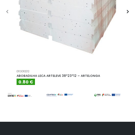
0113010212
A101110
ABOBADILHA LECA ARTELEVE 38*23*12 – ARTELONGA
ABOBA
0.80 €
6.15