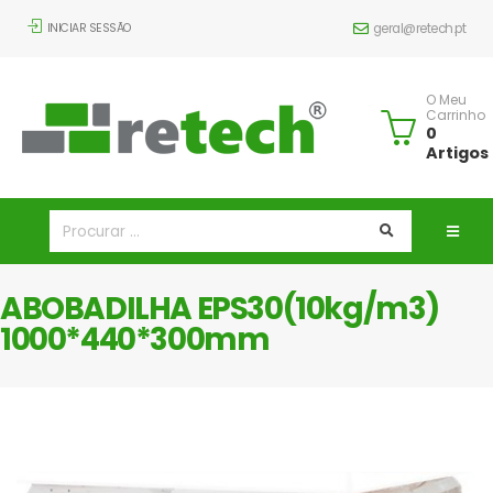
INICIAR SESSÃO
geral@retech.pt
O Meu
Carrinho
0
Artigos
ABOBADILHA EPS30(10kg/m3)
1000*440*300mm