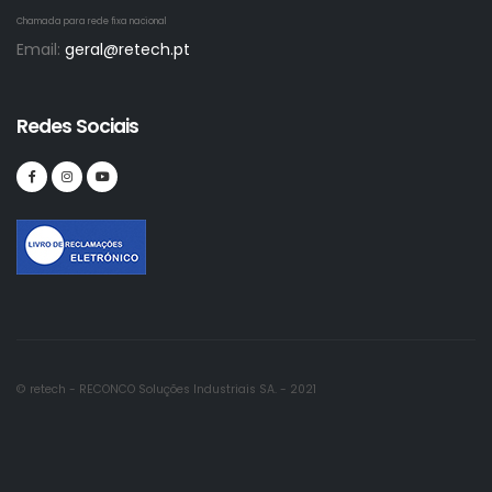
Chamada para rede fixa nacional
Email:
geral@retech.pt
Redes Sociais
© retech - RECONCO Soluções Industriais SA. - 2021