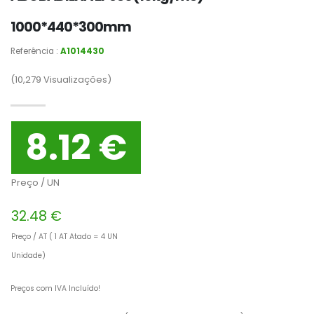
1000*440*300mm
Referência :
A1014430
(10,279
Visualizações)
8.12 €
Preço / UN
32.48 €
Preço / AT ( 1 AT Atado = 4 UN
Unidade)
Preços com IVA Incluído!