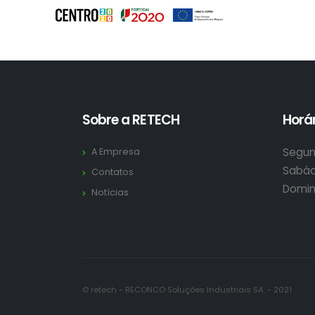
Sobre a RETECH
Horár
Segun
A Empresa
Sabád
Contatos
Domin
Notícias
© retech - RECONCO Soluções Industriais SA. - 2021