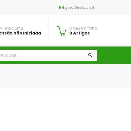
geral@retech.pt
 Minha Conta
O Meu Carrinho
essão não Iniciada
0 Artigos