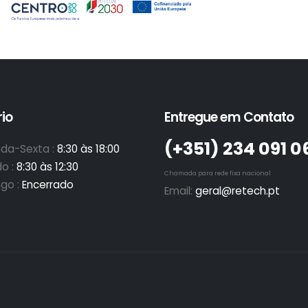
io
Entregue em Contato
(+351)­ 234 091 0
da-Sexta :
8:30 às 18:00
o :
8:30 às 12:30
Chamada para rede fixa nacional
go :
Encerrado
Email:
geral@retech.pt