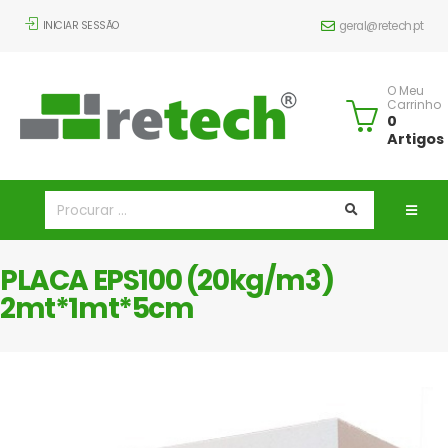
INICIAR SESSÃO
geral@retech.pt
O Meu
Carrinho
0
Artigos
PLACA EPS100 (20kg/m3)
2mt*1mt*5cm