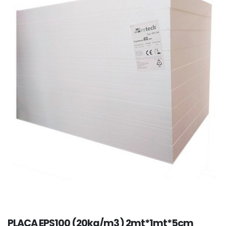
PLACA EPS100 (20kg/m3) 2mt*1mt*5cm