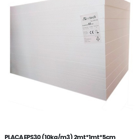
PLACA EPS30 (10kg/m3) 2mt*1mt*5cm