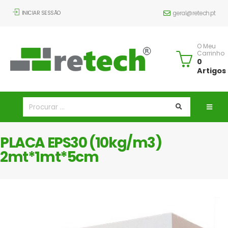
INICIAR SESSÃO
geral@retech.pt
O Meu
Carrinho
0
Artigos
PLACA EPS30 (10kg/m3)
2mt*1mt*5cm