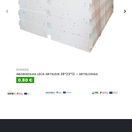
0113010212
A101110
ABOBADILHA LECA ARTELEVE 38*23*12 – ARTELONGA
ABOBA
0.80 €
6.15