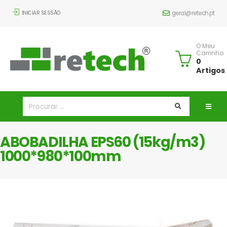
INICIAR SESSÃO
geral@retech.pt
O Meu
Carrinho
0
Artigos
ABOBADILHA EPS60 (15kg/m3)
1000*980*100mm