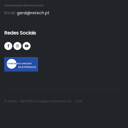
Chamada para rede fixa nacional
Email:
geral@retech.pt
Redes Sociais
© retech - RECONCO Soluções Industriais SA. - 2021