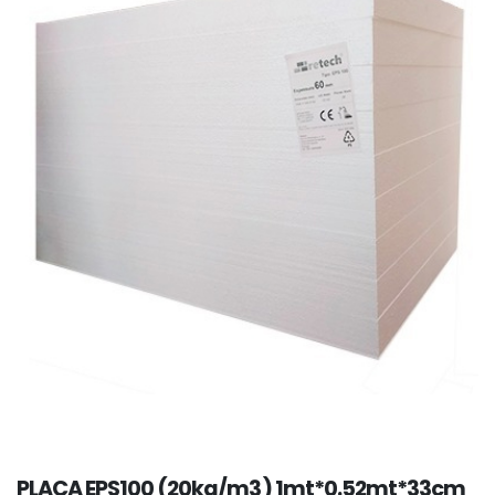
PLACA EPS100 (20kg/m3) 1mt*0.52mt*33cm