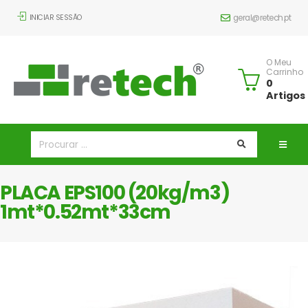
INICIAR SESSÃO
geral@retech.pt
O Meu
Carrinho
0
Artigos
PLACA EPS100 (20kg/m3)
1mt*0.52mt*33cm