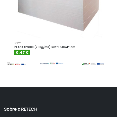
PE1001
PE1001.4
PLACA EPS100 (20kg/m3) 1mt*0.50mt*1cm
PLACA
0.47 €
0.6
Sobre a RETECH