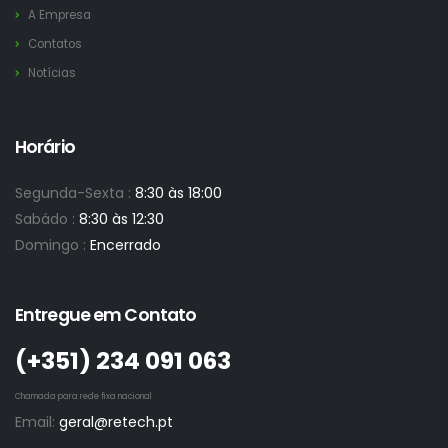
A Empresa
Contatos
Notícias
Horário
Segunda-Sexta :
8:30 às 18:00
Sabádo :
8:30 às 12:30
Domingo :
Encerrado
Entregue em Contato
(+351)­ 234 091 063
Chamada para rede fixa nacional
Email:
geral@retech.pt