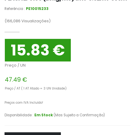
Referência :
PE10015233
(166,086
Visualizações)
15.83 €
Preço / UN
47.49 €
Preço / AT ( 1 AT Atado = 3 UN Unidade)
Preços com IVA Incluído!
Disponibilidade :
Em Stock
(Mas Sujeito a Confirmação)