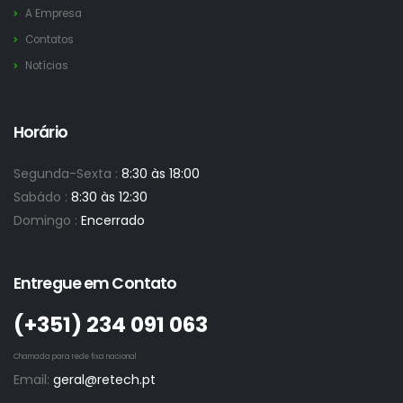
A Empresa
Contatos
Notícias
Horário
Segunda-Sexta :
8:30 às 18:00
Sabádo :
8:30 às 12:30
Domingo :
Encerrado
Entregue em Contato
(+351)­ 234 091 063
Chamada para rede fixa nacional
Email:
geral@retech.pt