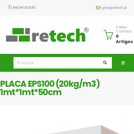
INICIAR SESSÃO
geral@retech.pt
O Meu
Carrinho
0
Artigos
PLACA EPS100 (20kg/m3)
1mt*1mt*50cm