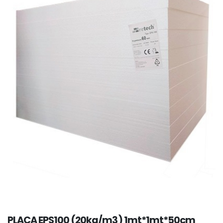
PLACA EPS100 (20kg/m3) 1mt*1mt*50cm