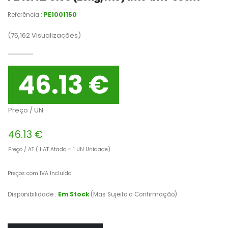
Referência :
PE1001150
(75,162
Visualizações)
46.13 €
Preço / UN
46.13 €
Preço / AT ( 1 AT Atado = 1 UN Unidade)
Preços com IVA Incluído!
Disponibilidade :
Em Stock
(Mas Sujeito a Confirmação)