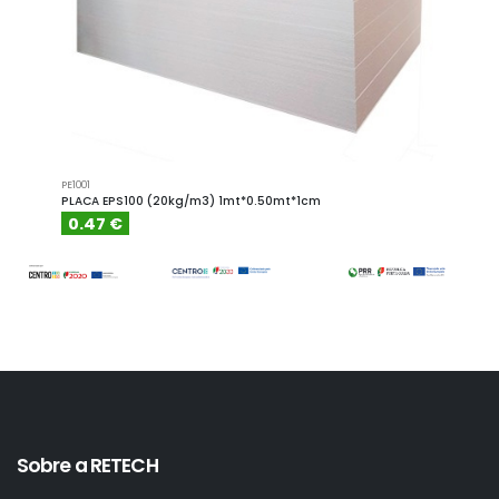
PE1001
PE1001.4
PLACA EPS100 (20kg/m3) 1mt*0.50mt*1cm
PLACA
0.47 €
0.6
Sobre a RETECH