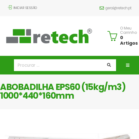
INICIAR SESSÃO
geral@retech.pt
O Meu
Carrinho
0
Artigos
ABOBADILHA EPS60 (15kg/m3)
1000*440*160mm