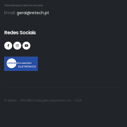
Chamada para rede fixa nacional
Email:
geral@retech.pt
Redes Sociais
© retech - RECONCO Soluções Industriais SA. - 2021