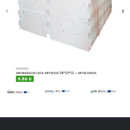
0113010212
A101110
ABOBADILHA LECA ARTELEVE 38*23*12 – ARTELONGA
ABOBA
0.80 €
6.15