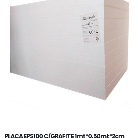
PLACA EPS100 C/GRAFITE 1mt*0.50mt*2cm