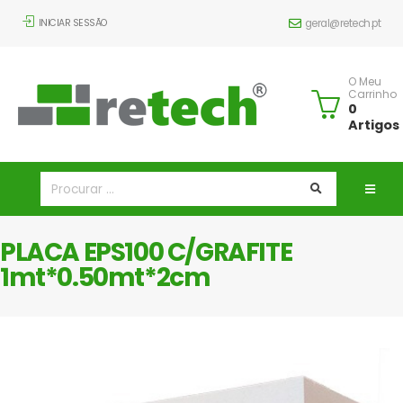
INICIAR SESSÃO
geral@retech.pt
O Meu
Carrinho
0
Artigos
PLACA EPS100 C/GRAFITE
1mt*0.50mt*2cm