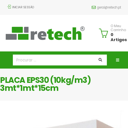
INICIAR SESSÃO
geral@retech.pt
O Meu
Carrinho
0
Artigos
PLACA EPS30 (10kg/m3)
3mt*1mt*15cm