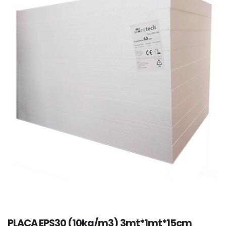
PLACA EPS30 (10kg/m3) 3mt*1mt*15cm