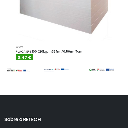
PE1001
PE1001.4
PLACA EPS100 (20kg/m3) 1mt*0.50mt*1cm
PLACA
0.47 €
0.6
Sobre a RETECH