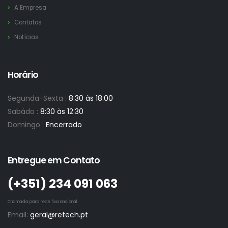
A Empresa
Contatos
Notícias
Horário
Segunda-Sexta :
8:30 às 18:00
Sabádo :
8:30 às 12:30
Domingo :
Encerrado
Entregue em Contato
(+351)­ 234 091 063
Chamada para rede fixa nacional
Email:
geral@retech.pt