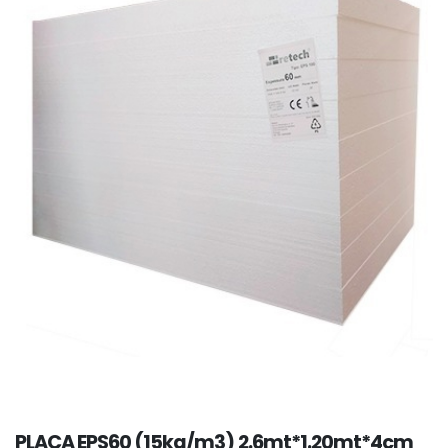
PLACA EPS60 (15kg/m3) 2.6mt*1.20mt*4cm