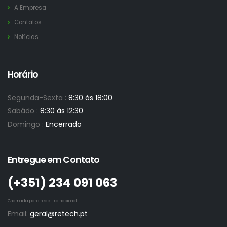
A Empresa
Contatos
Notícias
Horário
Segunda-Sexta :
8:30 às 18:00
Sabádo :
8:30 às 12:30
Domingo :
Encerrado
Entregue em Contato
(+351)­ 234 091 063
Chamada para rede fixa nacional
Email:
geral@retech.pt