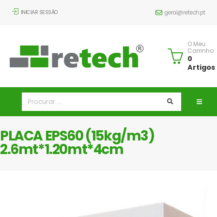
INICIAR SESSÃO
geral@retech.pt
O Meu
Carrinho
0
Artigos
PLACA EPS60 (15kg/m3)
2.6mt*1.20mt*4cm