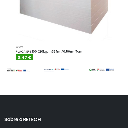
PE1001
PE1001.4
PLACA EPS100 (20kg/m3) 1mt*0.50mt*1cm
PLACA
0.47 €
0.6
Sobre a RETECH