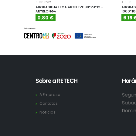
0113010212
A101110
ABOBADILHA LECA ARTELEVE 38*23*12 –
ABOBADI
ARTELONGA
1000*1
0.80 €
6.15 
Sobre a RETECH
Horár
Segun
A Empresa
Sabád
Contatos
Domin
Notícias