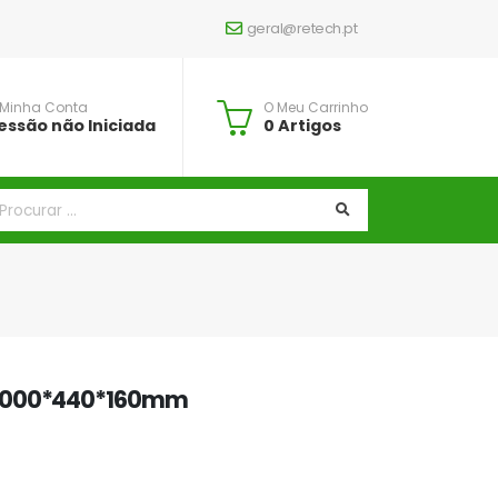
geral@retech.pt
 Minha Conta
O Meu Carrinho
essão não Iniciada
0 Artigos
 1000*440*160mm