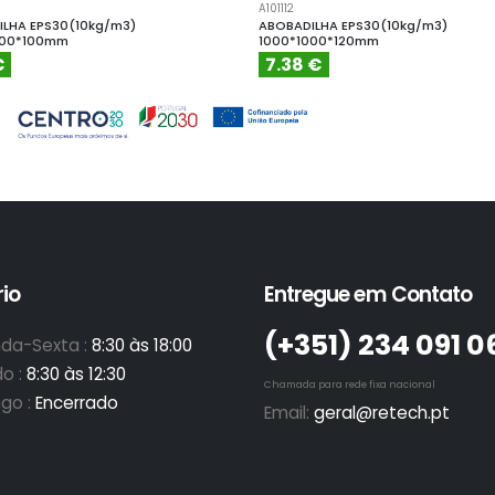
A101112
LHA EPS30(10kg/m3)
ABOBADILHA EPS30(10kg/m3)
000*100mm
1000*1000*120mm
€
7.38 €
io
Entregue em Contato
(+351)­ 234 091 0
da-Sexta :
8:30 às 18:00
o :
8:30 às 12:30
Chamada para rede fixa nacional
go :
Encerrado
Email:
geral@retech.pt