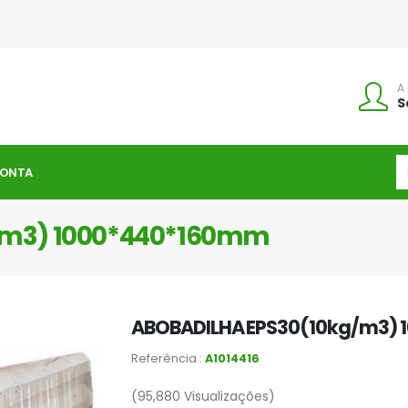
A
S
CONTA
/m3) 1000*440*160mm
ABOBADILHA EPS30(10kg/m3)
Referência :
A1014416
(95,880
Visualizações)