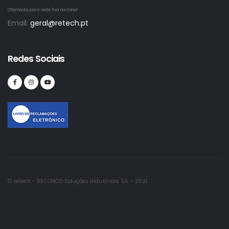
Chamada para rede fixa nacional
Email:
geral@retech.pt
Redes Sociais
© retech - RECONCO Soluções Industriais SA. - 2021