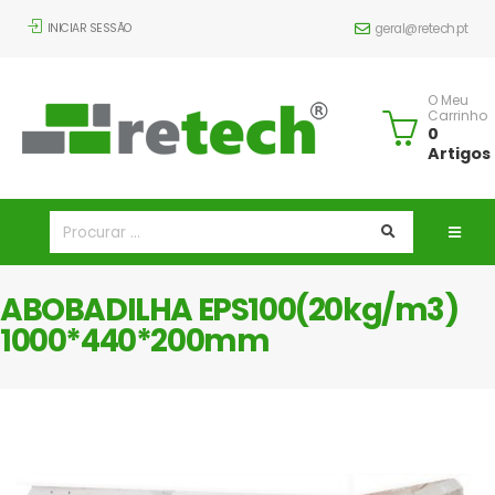
INICIAR SESSÃO
geral@retech.pt
O Meu
Carrinho
0
Artigos
ABOBADILHA EPS100(20kg/m3)
1000*440*200mm