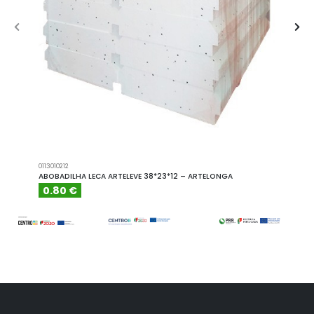
0113010212
A101110
ABOBADILHA LECA ARTELEVE 38*23*12 – ARTELONGA
ABOBA
0.80 €
6.15