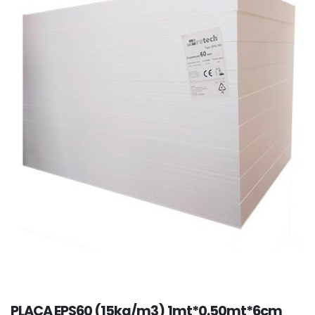
PLACA EPS60 (15kg/m3) 1mt*0.50mt*6cm