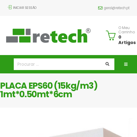
INICIAR SESSÃO
geral@retech.pt
O Meu
Carrinho
0
Artigos
PLACA EPS60 (15kg/m3)
1mt*0.50mt*6cm