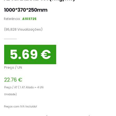
1000*370*250mm
Referência :
A103725
(95,828
Visualizações)
5.69 €
Preço / UN
22.76 €
Preço / AT ( 1 AT Atado = 4 UN
Unidade)
Preços com IVA Incluído!