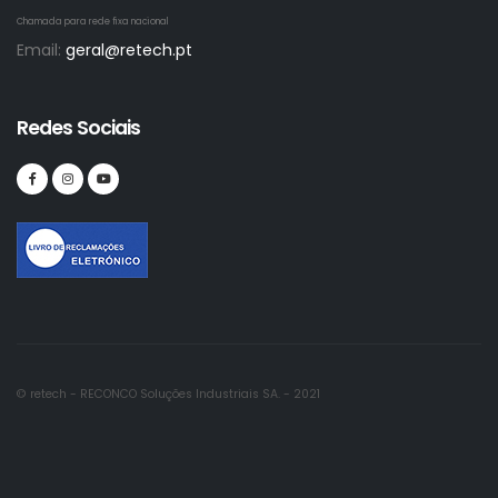
Chamada para rede fixa nacional
Email:
geral@retech.pt
Redes Sociais
© retech - RECONCO Soluções Industriais SA. - 2021