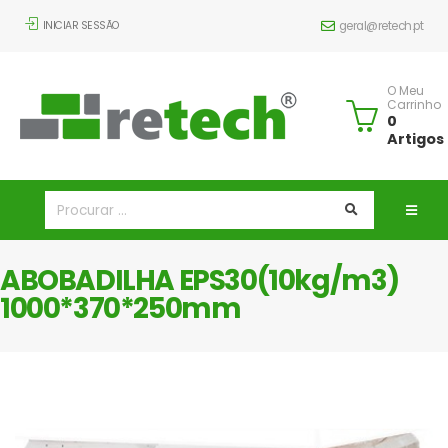
INICIAR SESSÃO
geral@retech.pt
O Meu
Carrinho
0
Artigos
ABOBADILHA EPS30(10kg/m3)
1000*370*250mm