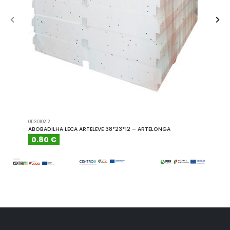
0113010212
A101110
ABOBADILHA LECA ARTELEVE 38*23*12 – ARTELONGA
ABOBA
0.80 €
6.15