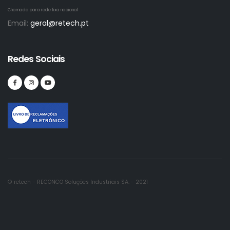
Chamada para rede fixa nacional
Email:
geral@retech.pt
Redes Sociais
© retech - RECONCO Soluções Industriais SA. - 2021