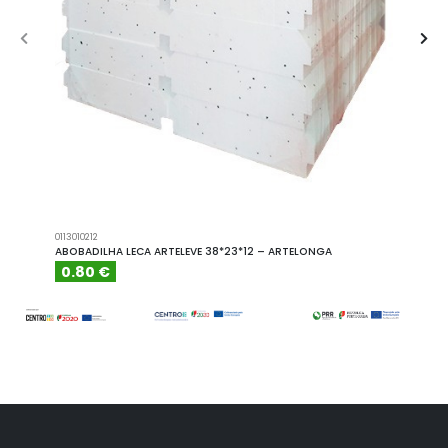
0113010212
A101110
ABOBADILHA LECA ARTELEVE 38*23*12 – ARTELONGA
ABOBA
0.80 €
6.15