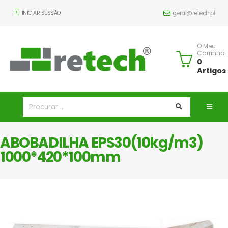
INICIAR SESSÃO
geral@retech.pt
O Meu
Carrinho
0
Artigos
ABOBADILHA EPS30(10kg/m3)
1000*420*100mm