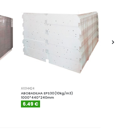
A1014424
A2014412
ABOBADILHA EPS30(10kg/m3)
ABOBADILHA EPS
1000*440*240mm
1000*440*120
6.49 €
5.52 €