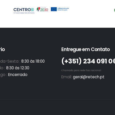
io
Entregue em Contato
(+351)­ 234 091 0
da-Sexta :
8:30 às 18:00
o :
8:30 às 12:30
Chamada para rede fixa nacional
go :
Encerrado
Email:
geral@retech.pt