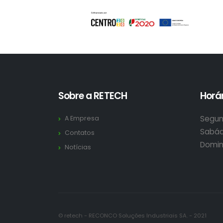
Sobre a RETECH
Horár
Segun
A Empresa
Sabád
Contatos
Domin
Notícias
© retech - RECONCO Soluções Industriais SA. - 2021