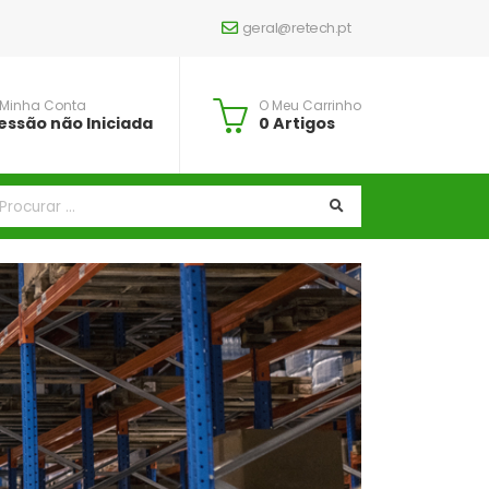
geral@retech.pt
 Minha Conta
O Meu Carrinho
essão não Iniciada
0 Artigos