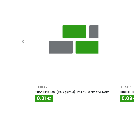
TE100357
DEPS67
TIRA EPS100 (20kg/m3) 1mt*0.07mt*3.5cm
DISCO D
0.31 €
0.09