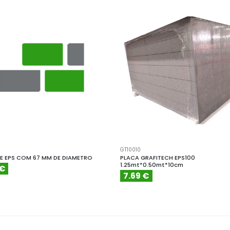
GT10010
E EPS COM 67 MM DE DIAMETRO
PLACA GRAFITECH EPS100
1.25mt*0.50mt*10cm
 €
7.69 €