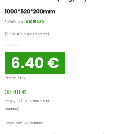
1000*520*200mm
Referência :
A1015220
(57,834
Visualizações)
6.40 €
Preço / UN
38.40 €
Preço / AT ( 1 AT Atado = 6 UN
Unidade)
Preços com IVA Incluído!