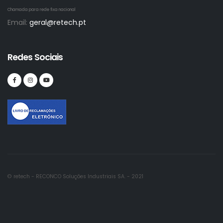
Chamada para rede fixa nacional
Email:
geral@retech.pt
Redes Sociais
© retech - RECONCO Soluções Industriais SA. - 2021