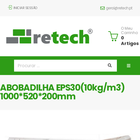
INICIAR SESSÃO
geral@retech.pt
O Meu
Carrinho
0
Artigos
ABOBADILHA EPS30(10kg/m3)
1000*520*200mm