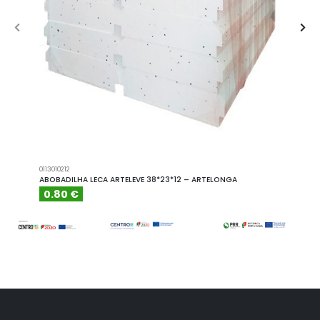
0113010212
A101110
ABOBADILHA LECA ARTELEVE 38*23*12 – ARTELONGA
ABOBA
0.80 €
6.15